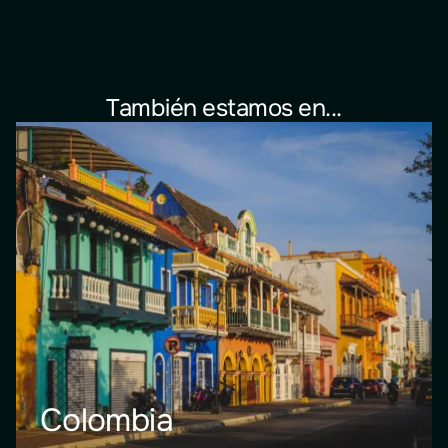
También estamos en...
Colombia