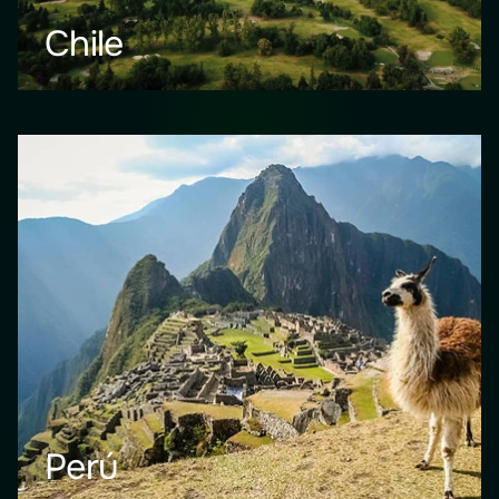
Chile
Perú